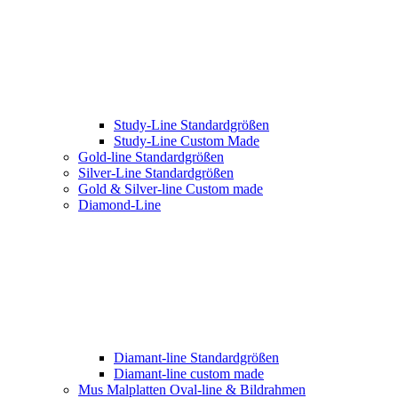
Study-Line Standardgrößen
Study-Line Custom Made
Gold-line Standardgrößen
Silver-Line Standardgrößen
Gold & Silver-line Custom made
Diamond-Line
Diamant-line Standardgrößen
Diamant-line custom made
Mus Malplatten Oval-line & Bildrahmen