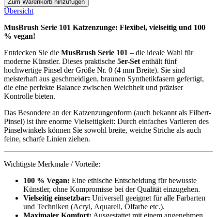
Zum Warenkorb hinzufügen
Übersicht
MusBrush Serie 101 Katzenzunge: Flexibel, vielseitig und 100
% vegan!
Entdecken Sie die
MusBrush Serie 101
– die ideale Wahl für
moderne Künstler. Dieses praktische
5er-Set
enthält fünf
hochwertige Pinsel der Größe Nr. 0 (4 mm Breite). Sie sind
meisterhaft aus geschmeidigen, braunen Synthetikfasern gefertigt,
die eine perfekte Balance zwischen Weichheit und präziser
Kontrolle bieten.
Das Besondere an der Katzenzungenform (auch bekannt als Filbert-
Pinsel) ist ihre enorme Vielseitigkeit: Durch einfaches Variieren des
Pinselwinkels können Sie sowohl breite, weiche Striche als auch
feine, scharfe Linien ziehen.
Wichtigste Merkmale / Vorteile:
100 % Vegan:
Eine ethische Entscheidung für bewusste
Künstler, ohne Kompromisse bei der Qualität einzugehen.
Vielseitig einsetzbar:
Universell geeignet für alle Farbarten
und Techniken (Acryl, Aquarell, Ölfarbe etc.).
Maximaler Komfort:
Ausgestattet mit einem angenehmen,