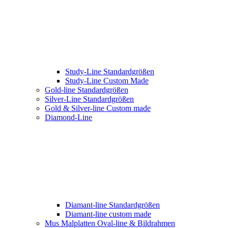
Study-Line Standardgrößen
Study-Line Custom Made
Gold-line Standardgrößen
Silver-Line Standardgrößen
Gold & Silver-line Custom made
Diamond-Line
Diamant-line Standardgrößen
Diamant-line custom made
Mus Malplatten Oval-line & Bildrahmen