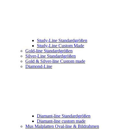
Study-Line Standardgrößen
Study-Line Custom Made
Gold-line Standardgrößen
Silver-Line Standardgrößen
Gold & Silver-line Custom made
Diamond-Line
Diamant-line Standardgrößen
Diamant-line custom made
Mus Malplatten Oval-line & Bildrahmen