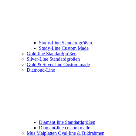
Study-Line Standardgrößen
Study-Line Custom Made
Gold-line Standardgrößen
Silver-Line Standardgrößen
Gold & Silver-line Custom made
Diamond-Line
Diamant-line Standardgrößen
Diamant-line custom made
Mus Malplatten Oval-line & Bildrahmen